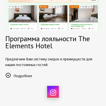
Программа лояльности The
Elements Hotel
Предлагаем Вам систему скидок и преимуществ для
наших постоянных гостей:
Статус
Base
присваивается после регистрации в
Подробнее
программе во время выбора номеров на форме
бронирования. Вы получаете скидку
10%
на все
тарифы, доступные на официальном сайте.
Статус
Silver
присваивается после накопления 15
ночей в течение двух лет. Вы получаете скидку